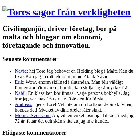
Civilingenjör, driver företag, bor på
malta och bloggar om ekonomi,
företagande och innovation.
Senaste kommentarer
Navid:
hej Tore Jag behöver en Holding blog i Malta Kan du
fixa? Kan jag få ditt telefonnummer? tack Navid
Erik:
Wow, enorm skillnad i slutändan. Man blir väldigt
fundersam när man ser hur det kan skilja sig så mycket från...
Nabil:
En klassiker, bör finnas i varje persons bokhylla. Jag
tror jag var max 16 när jag läste den för första...
Andreas:
Tjena Tore! Vet inte om du fortfarande är aktiv här,
hoppas det! Mycket av dina grejer låter sjukt...
Monica Svensson:
Åh, vilken enkel lösning. Till och med jag,
72 år, fattar det och skäms lite att jag inte kunde...
Flitigaste kommentatorer