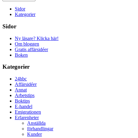
Sidor
Kategorier
Sidor
Ny läsare? Klicka här!
Om bloggen
Gratis affärsidéer
Boken
Kategorier
24hbc
Affärsidéer
Annat
Arbetstips
Boktips
E-handel
Emigrationen
Erfarenheter
Anställda
förhandlingar
Kunder