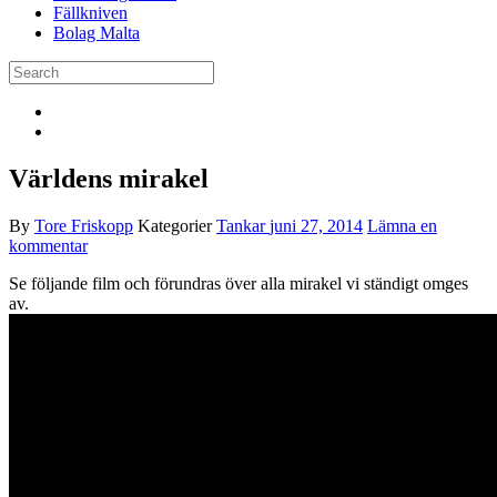
Fällkniven
Bolag Malta
Världens mirakel
By
Tore Friskopp
Kategorier
Tankar
juni 27, 2014
Lämna en
kommentar
Se följande film och förundras över alla mirakel vi ständigt omges
av.