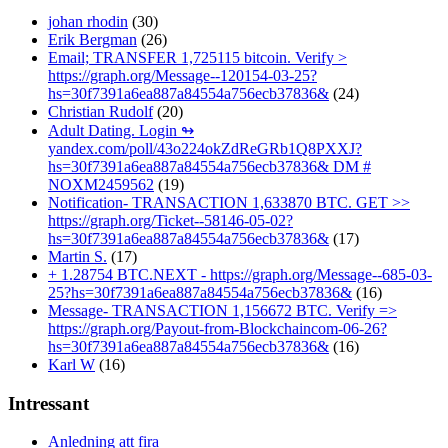
johan rhodin
(30)
Erik Bergman
(26)
Email; TRANSFER 1,725115 bitcoin. Verify >
https://graph.org/Message--120154-03-25?
hs=30f7391a6ea887a84554a756ecb37836&
(24)
Christian Rudolf
(20)
Adult Dating. Login ↬
yandex.com/poll/43o224okZdReGRb1Q8PXXJ?
hs=30f7391a6ea887a84554a756ecb37836& DM #
NOXM2459562
(19)
Notification- TRANSACTION 1,633870 BTC. GET >>
https://graph.org/Ticket--58146-05-02?
hs=30f7391a6ea887a84554a756ecb37836&
(17)
Martin S.
(17)
+ 1.28754 BTC.NEXT - https://graph.org/Message--685-03-
25?hs=30f7391a6ea887a84554a756ecb37836&
(16)
Message- TRANSACTION 1,156672 BTC. Verify =>
https://graph.org/Payout-from-Blockchaincom-06-26?
hs=30f7391a6ea887a84554a756ecb37836&
(16)
Karl W
(16)
Intressant
Anledning att fira