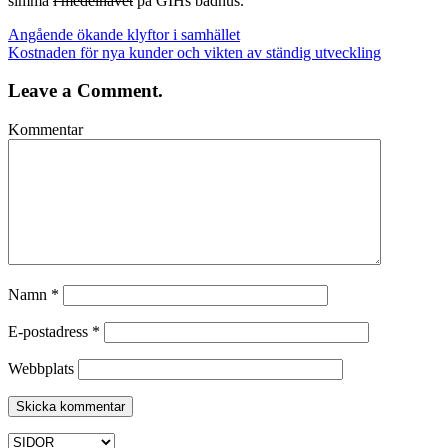
simma
i medelhavet
på GIHs badhus.
Angående ökande klyftor i samhället
Kostnaden för nya kunder och vikten av ständig utveckling
Leave a Comment.
Kommentar
Namn
*
E-postadress
*
Webbplats