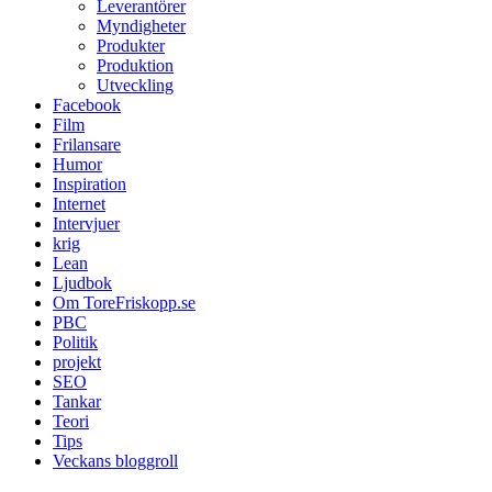
Leverantörer
Myndigheter
Produkter
Produktion
Utveckling
Facebook
Film
Frilansare
Humor
Inspiration
Internet
Intervjuer
krig
Lean
Ljudbok
Om ToreFriskopp.se
PBC
Politik
projekt
SEO
Tankar
Teori
Tips
Veckans bloggroll