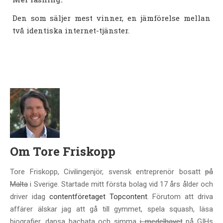
Den som säljer mest vinner, en jämförelse mellan
två identiska internet-tjänster.
Om
Tore Friskopp
Tore Friskopp, Civilingenjör, svensk entreprenör bosatt
på
Malta
i Sverige. Startade mitt första bolag vid 17 års ålder och
driver idag
contentföretaget Topcontent
. Förutom att driva
affärer älskar jag att gå till gymmet, spela squash, läsa
biografier, dansa bachata och simma
i medelhavet
på GIHs