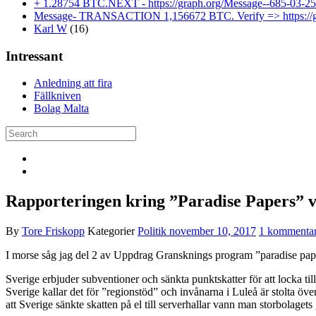
+ 1.28754 BTC.NEXT - https://graph.org/Message--685-03
Message- TRANSACTION 1,156672 BTC. Verify => https://
Karl W
(16)
Intressant
Anledning att fira
Fällkniven
Bolag Malta
Rapporteringen kring ”Paradise Papers” v
By
Tore Friskopp
Kategorier
Politik
november 10, 2017
1 kommenta
I morse såg jag del 2 av Uppdrag Gransknings program ”paradise paper
Sverige erbjuder subventioner och sänkta punktskatter för att locka till 
Sverige kallar det för ”regionstöd” och invånarna i Luleå är stolta öve
att Sverige sänkte skatten på el till serverhallar vann man storbolagets