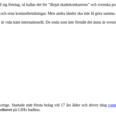
l sig företag, så kallas det för ”illojal skattekonkurrens” och svenska po
tter och rena kontantbetalningar. Men andra länder ska inte få göra sam
 är vida känt internationellt. De enda som inte förstått det ännu är svens
erige. Startade mitt första bolag vid 17 års ålder och driver idag
cont
elhavet
på GIHs badhus.