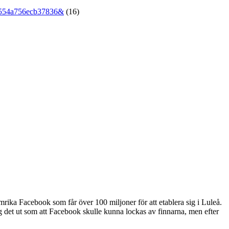
4554a756ecb37836&
(16)
tormrika Facebook som får över 100 miljoner för att etablera sig i Luleå.
såg det ut som att Facebook skulle kunna lockas av finnarna, men efter