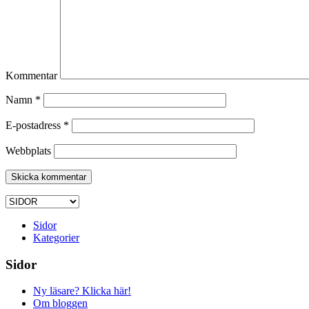
Kommentar
Namn
*
E-postadress
*
Webbplats
Sidor
Kategorier
Sidor
Ny läsare? Klicka här!
Om bloggen