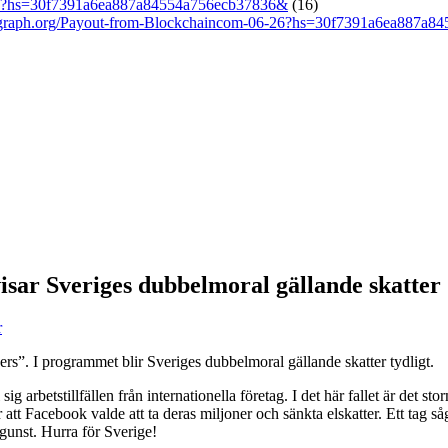
-25?hs=30f7391a6ea887a84554a756ecb37836&
(16)
graph.org/Payout-from-Blockchaincom-06-26?hs=30f7391a6ea887a8
isar Sveriges dubbelmoral gällande skatter
r
s”. I programmet blir Sveriges dubbelmoral gällande skatter tydligt.
sig arbetstillfällen från internationella företag. I det här fallet är det s
r att Facebook valde att ta deras miljoner och sänkta elskatter. Ett tag 
 gunst. Hurra för Sverige!