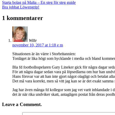
Starta bolag på Malta – En steg för steg guide
Bra jobbat Löwengrip!
1 kommentarer
Wille
november 10, 2017 at 1:18 e m
Situationen är än värre i Storbritannien:
Tonläget är lika högt som hycklande i media och bland komment
Bla fd footbollsspelaren Gary Lineker gick för några dagar sed
För att några dagar sedan vara på löpsedlarna om hur han undvik
Hans försvar var att han inte gjort något olagligt och betalat alla 
Det må vara korrekt, men så vitt jag kan se är det exakt samma si
Jag har även många fd kollegor som jag vet varit inblandade i di
det är när rika undviker skatt, antagligen postat från deras poolh
Leave a Comment.