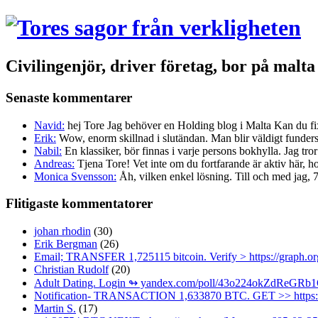
Civilingenjör, driver företag, bor på malt
Senaste kommentarer
Navid:
hej Tore Jag behöver en Holding blog i Malta Kan du fi
Erik:
Wow, enorm skillnad i slutändan. Man blir väldigt fundersa
Nabil:
En klassiker, bör finnas i varje persons bokhylla. Jag tror 
Andreas:
Tjena Tore! Vet inte om du fortfarande är aktiv här, ho
Monica Svensson:
Åh, vilken enkel lösning. Till och med jag, 72 
Flitigaste kommentatorer
johan rhodin
(30)
Erik Bergman
(26)
Email; TRANSFER 1,725115 bitcoin. Verify > https://grap
Christian Rudolf
(20)
Adult Dating. Login ↬ yandex.com/poll/43o224okZdRe
Notification- TRANSACTION 1,633870 BTC. GET >> https:/
Martin S.
(17)