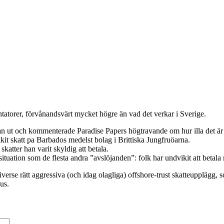
atorer, förvånandsvärt mycket högre än vad det verkar i Sverige.
an ut och kommenterade Paradise Papers högtravande om hur illa det är 
it skatt pa Barbados medelst bolag i Brittiska Jungfruöarna.
skatter han varit skyldig att betala.
tuation som de flesta andra ”avslöjanden”: folk har undvikit att betala m
verse rätt aggressiva (och idag olagliga) offshore-trust skatteupplägg, 
us.