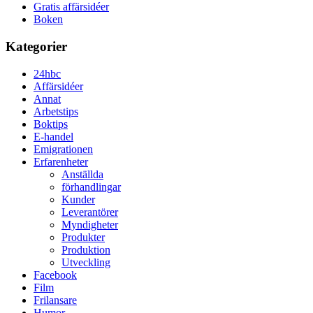
Gratis affärsidéer
Boken
Kategorier
24hbc
Affärsidéer
Annat
Arbetstips
Boktips
E-handel
Emigrationen
Erfarenheter
Anställda
förhandlingar
Kunder
Leverantörer
Myndigheter
Produkter
Produktion
Utveckling
Facebook
Film
Frilansare
Humor