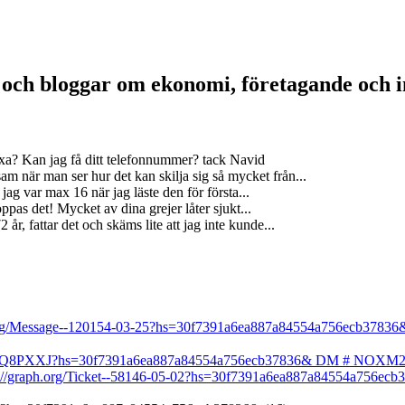
a och bloggar om ekonomi, företagande och 
xa? Kan jag få ditt telefonnummer? tack Navid
m när man ser hur det kan skilja sig så mycket från...
jag var max 16 när jag läste den för första...
ppas det! Mycket av dina grejer låter sjukt...
år, fattar det och skäms lite att jag inte kunde...
h.org/Message--120154-03-25?hs=30f7391a6ea887a84554a756ecb37836
GRb1Q8PXXJ?hs=30f7391a6ea887a84554a756ecb37836& DM # NOXM
/graph.org/Ticket--58146-05-02?hs=30f7391a6ea887a84554a756ecb