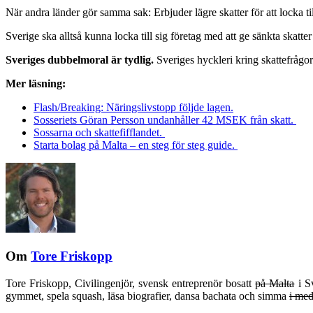
När andra länder gör samma sak: Erbjuder lägre skatter för att locka til
Sverige ska alltså kunna locka till sig företag med att ge sänkta ska
Sveriges dubbelmoral är tydlig.
Sveriges hyckleri kring skattefrågor
Mer läsning:
Flash/Breaking: Näringslivstopp följde lagen.
Sosseriets Göran Persson undanhåller 42 MSEK från skatt.
Sossarna och skattefifflandet.
Starta bolag på Malta – en steg för steg guide.
Om
Tore Friskopp
Tore Friskopp, Civilingenjör, svensk entreprenör bosatt
på Malta
i Sv
gymmet, spela squash, läsa biografier, dansa bachata och simma
i med