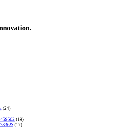
innovation.
&
(24)
2459562
(19)
37836&
(17)