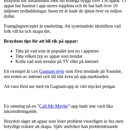
Braydon har tillsammans med sin kollega byggt över 150 appar. 15
appar har hamnat i app-stores topplista och de har haft över 10
miljoner nedladdningar. Inom ett år hade de tjänat över en miljon
dollar.
Framgångsreceptet är marketing. Att systematiskt identifiera vad
folk vill ha och skapa det.
Braydons tips för att bli rik på appar:
Titta på vad som är populärt just nu i appstore.
Titta vilken typ av appar som trendar
Kolla vad som trendar på TV eller på internet
Ett exempel är t.ex
Gagnam style
som först trendade på Youtube,
sen resten av internet och till slut även på app-marknaden.
Att vara först ute med en Gagnam-app är värt mycket pengar.
En satsning på en ”
Call Me Maybe
”-app hade inte varit lika
inkomstbringande.
Braydon säger att appar som löser problem visserligen är bra men
betydligt svårare att skapa. Själv undviker han problemlösande