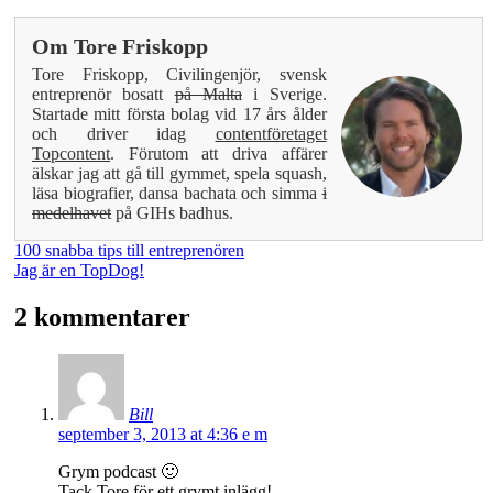
Om
Tore Friskopp
Tore Friskopp, Civilingenjör, svensk
entreprenör bosatt
på Malta
i Sverige.
Startade mitt första bolag vid 17 års ålder
och driver idag
contentföretaget
Topcontent
. Förutom att driva affärer
älskar jag att gå till gymmet, spela squash,
läsa biografier, dansa bachata och simma
i
medelhavet
på GIHs badhus.
100 snabba tips till entreprenören
Jag är en TopDog!
2 kommentarer
Bill
september 3, 2013 at 4:36 e m
Grym podcast 🙂
Tack Tore för ett grymt inlägg!