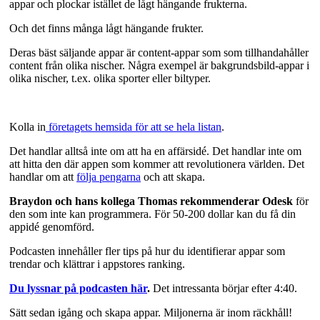
appar och plockar istället de lågt hängande frukterna.
Och det finns många lågt hängande frukter.
Deras bäst säljande appar är content-appar som som tillhandahåller
content från olika nischer. Några exempel är bakgrundsbild-appar i
olika nischer, t.ex. olika sporter eller biltyper.
Kolla in
företagets hemsida för att se hela listan
.
Det handlar alltså inte om att ha en affärsidé. Det handlar inte om
att hitta den där appen som kommer att revolutionera världen. Det
handlar om att
följa pengarna
och att skapa.
Braydon och hans kollega Thomas rekommenderar Odesk
för
den som inte kan programmera. För 50-200 dollar kan du få din
appidé genomförd.
Podcasten innehåller fler tips på hur du identifierar appar som
trendar och klättrar i appstores ranking.
Du lyssnar på podcasten här
.
Det intressanta börjar efter 4:40.
Sätt sedan igång och skapa appar. Miljonerna är inom räckhåll!