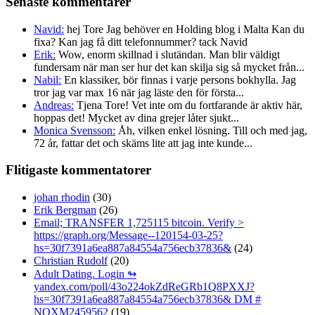
Senaste kommentarer
Navid:
hej Tore Jag behöver en Holding blog i Malta Kan du
fixa? Kan jag få ditt telefonnummer? tack Navid
Erik:
Wow, enorm skillnad i slutändan. Man blir väldigt
fundersam när man ser hur det kan skilja sig så mycket från...
Nabil:
En klassiker, bör finnas i varje persons bokhylla. Jag
tror jag var max 16 när jag läste den för första...
Andreas:
Tjena Tore! Vet inte om du fortfarande är aktiv här,
hoppas det! Mycket av dina grejer låter sjukt...
Monica Svensson:
Åh, vilken enkel lösning. Till och med jag,
72 år, fattar det och skäms lite att jag inte kunde...
Flitigaste kommentatorer
johan rhodin
(30)
Erik Bergman
(26)
Email; TRANSFER 1,725115 bitcoin. Verify >
https://graph.org/Message--120154-03-25?
hs=30f7391a6ea887a84554a756ecb37836&
(24)
Christian Rudolf
(20)
Adult Dating. Login ↬
yandex.com/poll/43o224okZdReGRb1Q8PXXJ?
hs=30f7391a6ea887a84554a756ecb37836& DM #
NOXM2459562
(19)