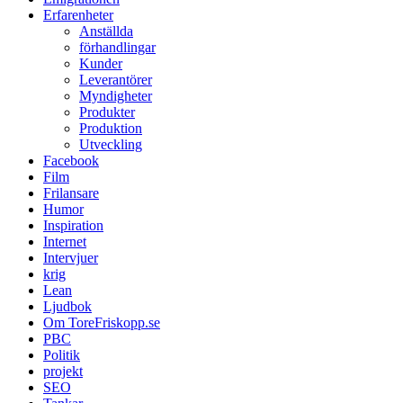
Erfarenheter
Anställda
förhandlingar
Kunder
Leverantörer
Myndigheter
Produkter
Produktion
Utveckling
Facebook
Film
Frilansare
Humor
Inspiration
Internet
Intervjuer
krig
Lean
Ljudbok
Om ToreFriskopp.se
PBC
Politik
projekt
SEO