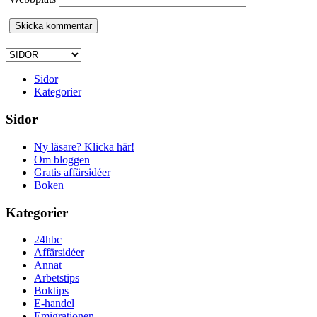
Sidor
Kategorier
Sidor
Ny läsare? Klicka här!
Om bloggen
Gratis affärsidéer
Boken
Kategorier
24hbc
Affärsidéer
Annat
Arbetstips
Boktips
E-handel
Emigrationen