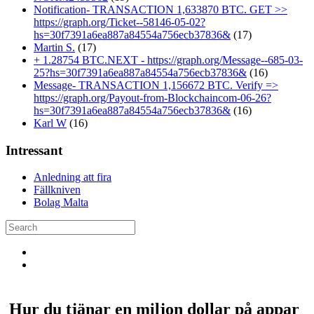
Notification- TRANSACTION 1,633870 BTC. GET >>
https://graph.org/Ticket--58146-05-02?
hs=30f7391a6ea887a84554a756ecb37836&
(17)
Martin S.
(17)
+ 1.28754 BTC.NEXT - https://graph.org/Message--685-03-
25?hs=30f7391a6ea887a84554a756ecb37836&
(16)
Message- TRANSACTION 1,156672 BTC. Verify =>
https://graph.org/Payout-from-Blockchaincom-06-26?
hs=30f7391a6ea887a84554a756ecb37836&
(16)
Karl W
(16)
Intressant
Anledning att fira
Fällkniven
Bolag Malta
Hur du tjänar en miljon dollar på appar