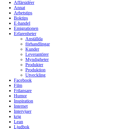
Affärsidéer
Annat
Arbetstips
Boktips
E-handel
Emigrationen
Erfarenheter
Anställda
förhandlingar
Kunder
Leverantörer
Myndigheter
Produkter
Produktion
Utveckling
Facebook
Film
Frilansare
Humor
Inspiration
Internet
Intervjuer
krig
Lean
Ljudbok