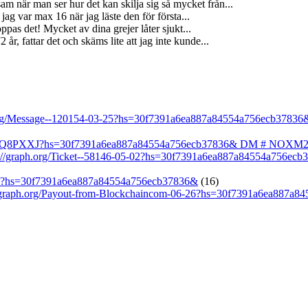
m när man ser hur det kan skilja sig så mycket från...
jag var max 16 när jag läste den för första...
ppas det! Mycket av dina grejer låter sjukt...
år, fattar det och skäms lite att jag inte kunde...
h.org/Message--120154-03-25?hs=30f7391a6ea887a84554a756ecb37836
GRb1Q8PXXJ?hs=30f7391a6ea887a84554a756ecb37836& DM # NOXM
/graph.org/Ticket--58146-05-02?hs=30f7391a6ea887a84554a756ecb
-25?hs=30f7391a6ea887a84554a756ecb37836&
(16)
graph.org/Payout-from-Blockchaincom-06-26?hs=30f7391a6ea887a8