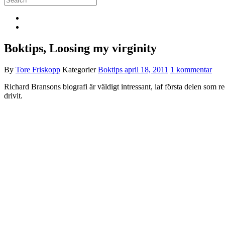
Boktips, Loosing my virginity
By
Tore Friskopp
Kategorier
Boktips
april 18, 2011
1 kommentar
Richard Bransons biografi är väldigt intressant, iaf första delen som 
drivit.