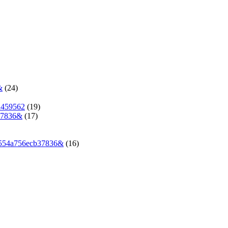
&
(24)
2459562
(19)
37836&
(17)
4554a756ecb37836&
(16)