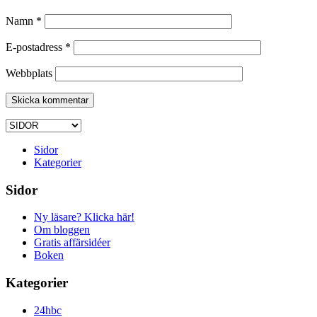
Namn
*
E-postadress
*
Webbplats
Sidor
Kategorier
Sidor
Ny läsare? Klicka här!
Om bloggen
Gratis affärsidéer
Boken
Kategorier
24hbc