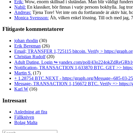
Erik:
Wow, enorm skillnad i slutändan. Man blir väldigt fundersa
Nabil:
En klassiker, bör finnas i varje persons bokhylla. Jag tror 
Andreas:
Tjena Tore! Vet inte om du fortfarande är aktiv här, ho
Monica Svensson:
Åh, vilken enkel lösning. Till och med jag, 72 
Flitigaste kommentatorer
johan rhodin
(30)
Erik Bergman
(26)
Email; TRANSFER 1,725115 bitcoin. Verify > https://grap
Christian Rudolf
(20)
Adult Dating. Login ↬ yandex.com/poll/43o224okZdRe
Notification- TRANSACTION 1,633870 BTC. GET >> https:/
Martin S.
(17)
+ 1.28754 BTC.NEXT - https://graph.org/Message--685-03
Message- TRANSACTION 1,156672 BTC. Verify => https://
Karl W
(16)
Intressant
Anledning att fira
Fällkniven
Bolag Malta