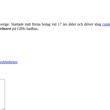
erige. Startade mitt första bolag vid 17 års ålder och driver idag
cont
elhavet
på GIHs badhus.
verkligheten