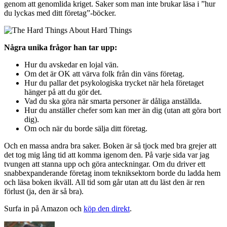
genom att genomlida kriget. Saker som man inte brukar läsa i ”hur
du lyckas med ditt företag”-böcker.
Några unika frågor han tar upp:
Hur du avskedar en lojal vän.
Om det är OK att värva folk från din väns företag.
Hur du pallar det psykologiska trycket när hela företaget
hänger på att du gör det.
Vad du ska göra när smarta personer är dåliga anställda.
Hur du anställer chefer som kan mer än dig (utan att göra bort
dig).
Om och när du borde sälja ditt företag.
Och en massa andra bra saker. Boken är så tjock med bra grejer att
det tog mig lång tid att komma igenom den. På varje sida var jag
tvungen att stanna upp och göra anteckningar. Om du driver ett
snabbexpanderande företag inom tekniksektorn borde du ladda hem
och läsa boken ikväll. All tid som går utan att du läst den är ren
förlust (ja, den är så bra).
Surfa in på Amazon och
köp den direkt
.