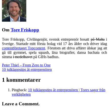
Om
Tore Friskopp
Tore Friskopp, Civilingenjör, svensk entreprenör bosatt
på Malta
i
Sverige. Startade mitt första bolag vid 17 års ålder och driver idag
contentföretaget Topcontent
. Förutom att driva affärer älskar jag att
gå till gymmet, spela squash, läsa biografier, dansa bachata och
simma
i medelhavet
på GIHs badhus.
Peter Thiel – From Zero to One
10 julklappstips åt entreprenören
1 kommentarer
Pingback:
10 julklappstips åt entreprenören | Tores sagor från
verkligheten
Leave a Comment.