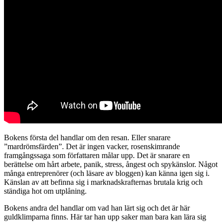
Bokens första del handlar om den resan. Eller snarare
”mardrömsfärden”. Det är ingen vacker, rosenskimrande
framgångssaga som författaren målar upp. Det är snarare en
berättelse om hårt arbete, panik, stress, ångest och spykänslor. Något
många entreprenörer (och läsare av bloggen) kan känna igen sig i.
Känslan av att befinna sig i marknadskrafternas brutala krig och
ständiga hot om utplåning.
Bokens andra del handlar om vad han lärt sig och det är här
guldklimparna finns. Här tar han upp saker man bara kan lära sig