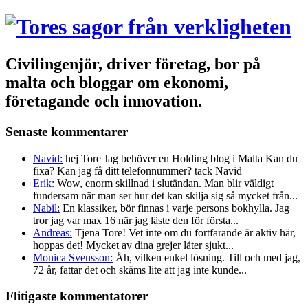
Civilingenjör, driver företag, bor på
malta och bloggar om ekonomi,
företagande och innovation.
Senaste kommentarer
Navid:
hej Tore Jag behöver en Holding blog i Malta Kan du
fixa? Kan jag få ditt telefonnummer? tack Navid
Erik:
Wow, enorm skillnad i slutändan. Man blir väldigt
fundersam när man ser hur det kan skilja sig så mycket från...
Nabil:
En klassiker, bör finnas i varje persons bokhylla. Jag
tror jag var max 16 när jag läste den för första...
Andreas:
Tjena Tore! Vet inte om du fortfarande är aktiv här,
hoppas det! Mycket av dina grejer låter sjukt...
Monica Svensson:
Åh, vilken enkel lösning. Till och med jag,
72 år, fattar det och skäms lite att jag inte kunde...
Flitigaste kommentatorer