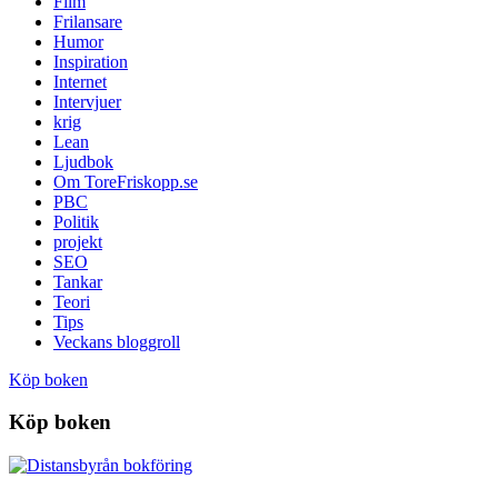
Film
Frilansare
Humor
Inspiration
Internet
Intervjuer
krig
Lean
Ljudbok
Om ToreFriskopp.se
PBC
Politik
projekt
SEO
Tankar
Teori
Tips
Veckans bloggroll
Köp boken
Köp boken