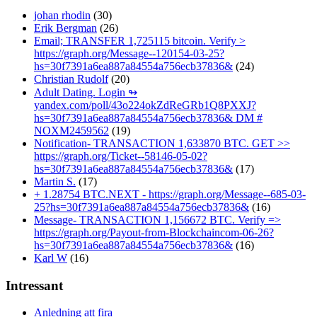
johan rhodin
(30)
Erik Bergman
(26)
Email; TRANSFER 1,725115 bitcoin. Verify >
https://graph.org/Message--120154-03-25?
hs=30f7391a6ea887a84554a756ecb37836&
(24)
Christian Rudolf
(20)
Adult Dating. Login ↬
yandex.com/poll/43o224okZdReGRb1Q8PXXJ?
hs=30f7391a6ea887a84554a756ecb37836& DM #
NOXM2459562
(19)
Notification- TRANSACTION 1,633870 BTC. GET >>
https://graph.org/Ticket--58146-05-02?
hs=30f7391a6ea887a84554a756ecb37836&
(17)
Martin S.
(17)
+ 1.28754 BTC.NEXT - https://graph.org/Message--685-03-
25?hs=30f7391a6ea887a84554a756ecb37836&
(16)
Message- TRANSACTION 1,156672 BTC. Verify =>
https://graph.org/Payout-from-Blockchaincom-06-26?
hs=30f7391a6ea887a84554a756ecb37836&
(16)
Karl W
(16)
Intressant
Anledning att fira