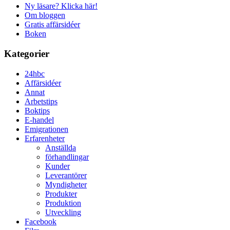
Ny läsare? Klicka här!
Om bloggen
Gratis affärsidéer
Boken
Kategorier
24hbc
Affärsidéer
Annat
Arbetstips
Boktips
E-handel
Emigrationen
Erfarenheter
Anställda
förhandlingar
Kunder
Leverantörer
Myndigheter
Produkter
Produktion
Utveckling
Facebook