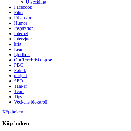
Utveckling
Facebook
Film
Frilansare
Humor
Inspiration
Internet
Intervjuer
krig
Lean
Ljudbok
Om ToreFriskopp.se
PBC
Politik
projekt
SEO
Tankar
Teori
Tips
Veckans bloggroll
Köp boken
Köp boken