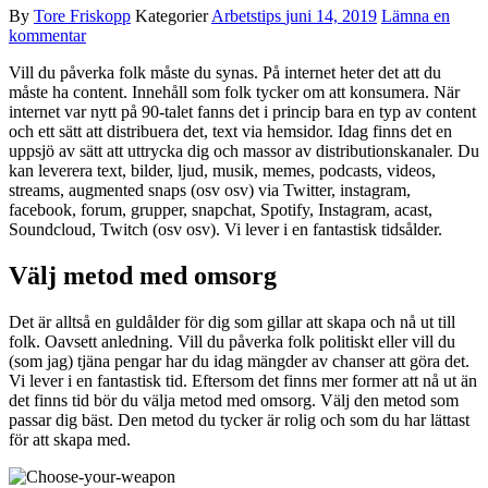
By
Tore Friskopp
Kategorier
Arbetstips
juni 14, 2019
Lämna en
kommentar
Vill du påverka folk måste du synas. På internet heter det att du
måste ha content. Innehåll som folk tycker om att konsumera. När
internet var nytt på 90-talet fanns det i princip bara en typ av content
och ett sätt att distribuera det, text via hemsidor. Idag finns det en
uppsjö av sätt att uttrycka dig och massor av distributionskanaler. Du
kan leverera text, bilder, ljud, musik, memes, podcasts, videos,
streams, augmented snaps (osv osv) via Twitter, instagram,
facebook, forum, grupper, snapchat, Spotify, Instagram, acast,
Soundcloud, Twitch (osv osv). Vi lever i en fantastisk tidsålder.
Välj metod med omsorg
Det är alltså en guldålder för dig som gillar att skapa och nå ut till
folk. Oavsett anledning. Vill du påverka folk politiskt eller vill du
(som jag) tjäna pengar har du idag mängder av chanser att göra det.
Vi lever i en fantastisk tid. Eftersom det finns mer former att nå ut än
det finns tid bör du välja metod med omsorg. Välj den metod som
passar dig bäst. Den metod du tycker är rolig och som du har lättast
för att skapa med.