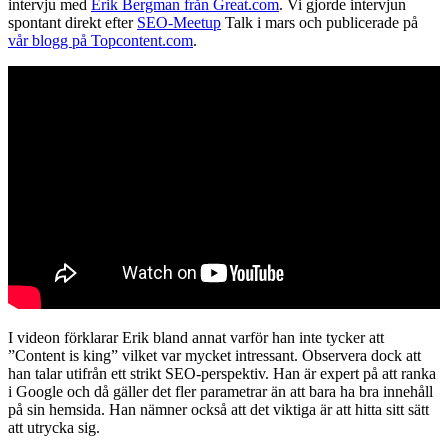
intervju med
Erik Bergman från Great.com
. Vi gjorde intervjun
spontant direkt efter
SEO-Meetup
Talk i mars och publicerade på
vår blogg på Topcontent.com
.
I videon förklarar Erik bland annat varför han inte tycker att
”Content is king” vilket var mycket intressant. Observera dock att
han talar utifrån ett strikt SEO-perspektiv. Han är expert på att ranka
i Google och då gäller det fler parametrar än att bara ha bra innehåll
på sin hemsida. Han nämner också att det viktiga är att hitta sitt sätt
att utrycka sig.