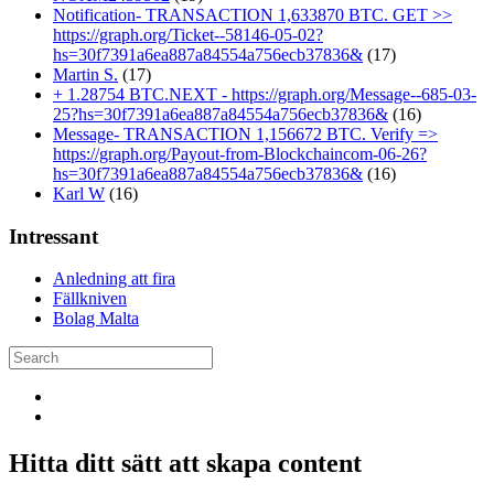
Notification- TRANSACTION 1,633870 BTC. GET >>
https://graph.org/Ticket--58146-05-02?
hs=30f7391a6ea887a84554a756ecb37836&
(17)
Martin S.
(17)
+ 1.28754 BTC.NEXT - https://graph.org/Message--685-03-
25?hs=30f7391a6ea887a84554a756ecb37836&
(16)
Message- TRANSACTION 1,156672 BTC. Verify =>
https://graph.org/Payout-from-Blockchaincom-06-26?
hs=30f7391a6ea887a84554a756ecb37836&
(16)
Karl W
(16)
Intressant
Anledning att fira
Fällkniven
Bolag Malta
Hitta ditt sätt att skapa content