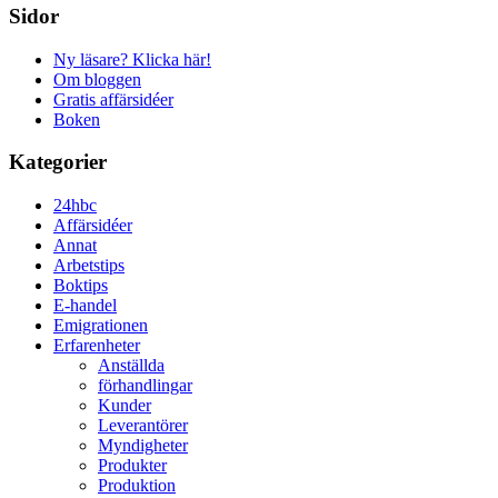
Sidor
Ny läsare? Klicka här!
Om bloggen
Gratis affärsidéer
Boken
Kategorier
24hbc
Affärsidéer
Annat
Arbetstips
Boktips
E-handel
Emigrationen
Erfarenheter
Anställda
förhandlingar
Kunder
Leverantörer
Myndigheter
Produkter
Produktion