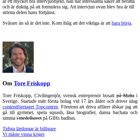
är ett mycket bra intervjuobjekt, han har intressanta saker att berätta
och är duktig på att formulera sig. Att intervjun ovan blev bra är till
största delen hans förtjänst.
Svårare än så är det inte. Kom ihåg att det viktiga är att
bara börja
.
Om
Tore Friskopp
Tore Friskopp, Civilingenjör, svensk entreprenör bosatt
på Malta
i
Sverige. Startade mitt första bolag vid 17 års ålder och driver idag
contentföretaget Topcontent
. Förutom att driva affärer älskar jag att
gå till gymmet, spela squash, läsa biografier, dansa bachata och
simma
i medelhavet
på GIHs badhus.
Tidiga lärdomar är billigare
Vi måste vinna kriget