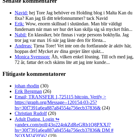
Senaste kommentarer
Navid:
hej Tore Jag behöver en Holding blog i Malta Kan du
fixa? Kan jag få ditt telefonnummer? tack Navid
Erik:
Wow, enorm skillnad i slutändan. Man blir väldigt
fundersam när man ser hur det kan skilja sig så mycket från...
Nabil:
En klassiker, bör finnas i varje persons bokhylla. Jag
tror jag var max 16 när jag läste den för första...
Andreas:
Tjena Tore! Vet inte om du fortfarande är aktiv här,
hoppas det! Mycket av dina grejer låter sjukt...
Monica Svensson:
Åh, vilken enkel lösning. Till och med jag,
72 år, fattar det och skäms lite att jag inte kunde...
Flitigaste kommentatorer
johan rhodin
(30)
Erik Bergman
(26)
Email; TRANSFER 1,725115 bitcoin. Verify >
https://graph.org/Message--120154-03-25?
hs=30f7391a6ea887a84554a756ecb37836&
(24)
Christian Rudolf
(20)
Adult Dating. Login ↬
yandex.com/poll/43o224okZdReGRb1Q8PXXJ?
hs=30f7391a6ea887a84554a756ecb37836& DM #
NOXM2459562
(19)