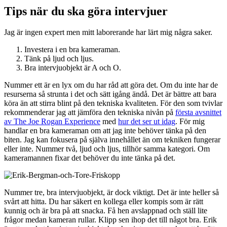
Tips när du ska göra intervjuer
Jag är ingen expert men mitt laborerande har lärt mig några saker.
Investera i en bra kameraman.
Tänk på ljud och ljus.
Bra intervjuobjekt är A och O.
Nummer ett är en lyx om du har råd att göra det. Om du inte har de
resurserna så strunta i det och sätt igång ändå. Det är bättre att bara
köra än att stirra blint på den tekniska kvaliteten. För den som tvivlar
rekommenderar jag att jämföra den tekniska nivån på
första avsnittet
av The Joe Rogan Experience
med
hur det ser ut idag
. För mig
handlar en bra kameraman om att jag inte behöver tänka på den
biten. Jag kan fokusera på själva innehållet än om tekniken fungerar
eller inte. Nummer två, ljud och ljus, tillhör samma kategori. Om
kameramannen fixar det behöver du inte tänka på det.
Nummer tre, bra intervjuobjekt, är dock viktigt. Det är inte heller så
svårt att hitta. Du har säkert en kollega eller kompis som är rätt
kunnig och är bra på att snacka. Få hen avslappnad och ställ lite
frågor medan kameran rullar. Klipp sen ihop det till något bra. Erik