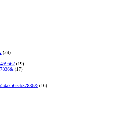
&
(24)
2459562
(19)
37836&
(17)
4554a756ecb37836&
(16)