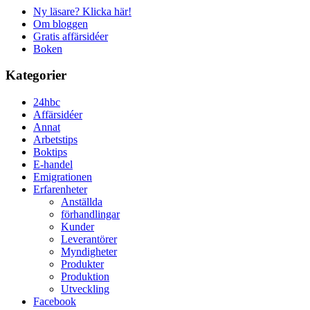
Ny läsare? Klicka här!
Om bloggen
Gratis affärsidéer
Boken
Kategorier
24hbc
Affärsidéer
Annat
Arbetstips
Boktips
E-handel
Emigrationen
Erfarenheter
Anställda
förhandlingar
Kunder
Leverantörer
Myndigheter
Produkter
Produktion
Utveckling
Facebook