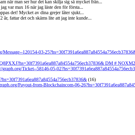
m när man ser hur det kan skilja sig så mycket från...
jag var max 16 när jag läste den för första...
ppas det! Mycket av dina grejer låter sjukt...
år, fattar det och skäms lite att jag inte kunde...
h.org/Message--120154-03-25?hs=30f7391a6ea887a84554a756ecb37836
GRb1Q8PXXJ?hs=30f7391a6ea887a84554a756ecb37836& DM # NOXM
/graph.org/Ticket--58146-05-02?hs=30f7391a6ea887a84554a756ecb
-25?hs=30f7391a6ea887a84554a756ecb37836&
(16)
graph.org/Payout-from-Blockchaincom-06-26?hs=30f7391a6ea887a8