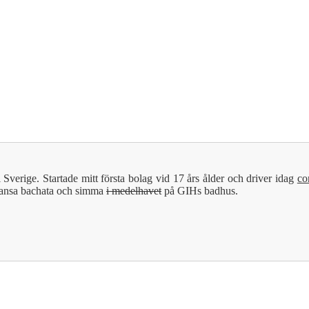
 Sverige. Startade mitt första bolag vid 17 års ålder och driver idag
co
, dansa bachata och simma
i medelhavet
på GIHs badhus.