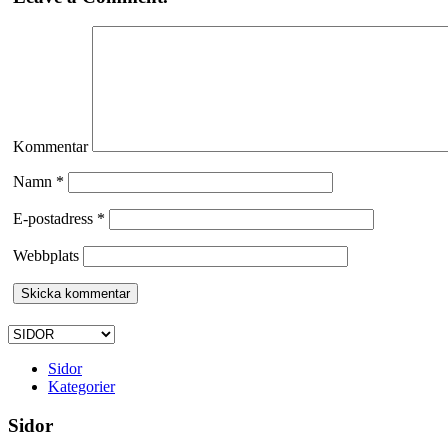
Kommentar
Namn
*
E-postadress
*
Webbplats
Sidor
Kategorier
Sidor