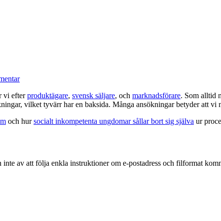
mentar
r vi efter
produktägare
,
svensk säljare
, och
marknadsförare
. Som alltid
kningar, vilket tyvärr har en baksida. Många ansökningar betyder att vi m
om
och hur
socialt inkompetenta ungdomar sållar bort sig själva
ur proce
 inte av att följa enkla instruktioner om e-postadress och filformat kom