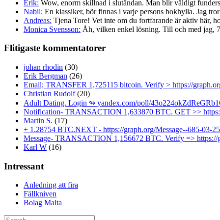
Erik:
Wow, enorm skillnad i slutändan. Man blir väldigt fundersa
Nabil:
En klassiker, bör finnas i varje persons bokhylla. Jag tror 
Andreas:
Tjena Tore! Vet inte om du fortfarande är aktiv här, ho
Monica Svensson:
Åh, vilken enkel lösning. Till och med jag, 72 
Flitigaste kommentatorer
johan rhodin
(30)
Erik Bergman
(26)
Email; TRANSFER 1,725115 bitcoin. Verify > https://grap
Christian Rudolf
(20)
Adult Dating. Login ↬ yandex.com/poll/43o224okZdRe
Notification- TRANSACTION 1,633870 BTC. GET >> https:/
Martin S.
(17)
+ 1.28754 BTC.NEXT - https://graph.org/Message--685-03
Message- TRANSACTION 1,156672 BTC. Verify => https://
Karl W
(16)
Intressant
Anledning att fira
Fällkniven
Bolag Malta