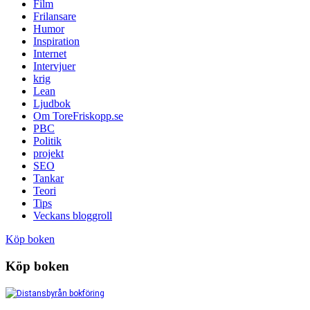
Film
Frilansare
Humor
Inspiration
Internet
Intervjuer
krig
Lean
Ljudbok
Om ToreFriskopp.se
PBC
Politik
projekt
SEO
Tankar
Teori
Tips
Veckans bloggroll
Köp boken
Köp boken