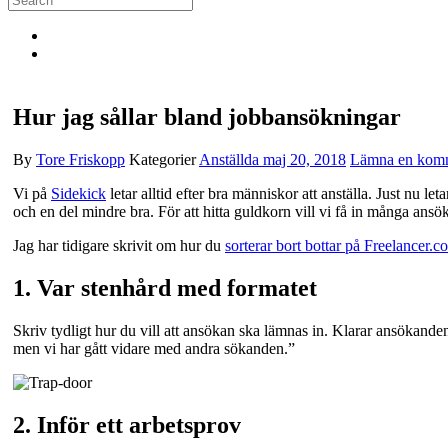
Hur jag sållar bland jobbansökningar
By
Tore Friskopp
Kategorier
Anställda
maj 20, 2018
Lämna en kom
Vi på
Sidekick
letar alltid efter bra människor att anställa. Just nu leta
och en del mindre bra. För att hitta guldkorn vill vi få in många ansö
Jag har tidigare skrivit om hur du
sorterar bort bottar på Freelancer.c
1. Var stenhård med formatet
Skriv tydligt hur du vill att ansökan ska lämnas in. Klarar ansökanden
men vi har gått vidare med andra sökanden.”
2. Inför ett arbetsprov