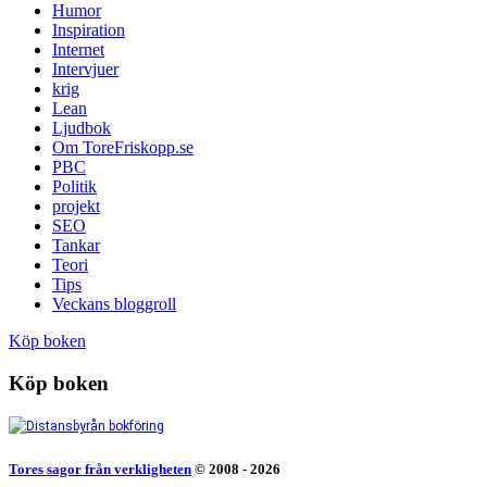
Humor
Inspiration
Internet
Intervjuer
krig
Lean
Ljudbok
Om ToreFriskopp.se
PBC
Politik
projekt
SEO
Tankar
Teori
Tips
Veckans bloggroll
Köp boken
Köp boken
Tores sagor från verkligheten
© 2008 - 2026