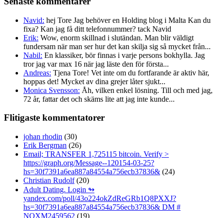
Senaste kommentarer
Navid:
hej Tore Jag behöver en Holding blog i Malta Kan du
fixa? Kan jag få ditt telefonnummer? tack Navid
Erik:
Wow, enorm skillnad i slutändan. Man blir väldigt
fundersam när man ser hur det kan skilja sig så mycket från...
Nabil:
En klassiker, bör finnas i varje persons bokhylla. Jag
tror jag var max 16 när jag läste den för första...
Andreas:
Tjena Tore! Vet inte om du fortfarande är aktiv här,
hoppas det! Mycket av dina grejer låter sjukt...
Monica Svensson:
Åh, vilken enkel lösning. Till och med jag,
72 år, fattar det och skäms lite att jag inte kunde...
Flitigaste kommentatorer
johan rhodin
(30)
Erik Bergman
(26)
Email; TRANSFER 1,725115 bitcoin. Verify >
https://graph.org/Message--120154-03-25?
hs=30f7391a6ea887a84554a756ecb37836&
(24)
Christian Rudolf
(20)
Adult Dating. Login ↬
yandex.com/poll/43o224okZdReGRb1Q8PXXJ?
hs=30f7391a6ea887a84554a756ecb37836& DM #
NOXM2459562
(19)