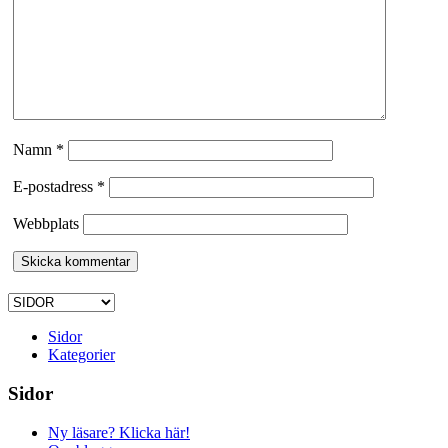
Namn
*
E-postadress
*
Webbplats
Sidor
Kategorier
Sidor
Ny läsare? Klicka här!