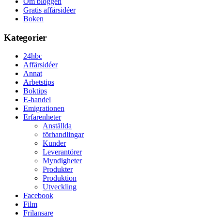
Om bloggen
Gratis affärsidéer
Boken
Kategorier
24hbc
Affärsidéer
Annat
Arbetstips
Boktips
E-handel
Emigrationen
Erfarenheter
Anställda
förhandlingar
Kunder
Leverantörer
Myndigheter
Produkter
Produktion
Utveckling
Facebook
Film
Frilansare