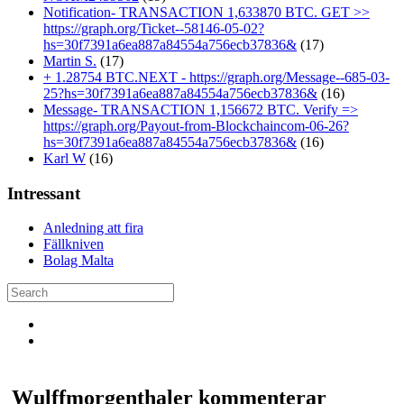
Notification- TRANSACTION 1,633870 BTC. GET >>
https://graph.org/Ticket--58146-05-02?
hs=30f7391a6ea887a84554a756ecb37836&
(17)
Martin S.
(17)
+ 1.28754 BTC.NEXT - https://graph.org/Message--685-03-
25?hs=30f7391a6ea887a84554a756ecb37836&
(16)
Message- TRANSACTION 1,156672 BTC. Verify =>
https://graph.org/Payout-from-Blockchaincom-06-26?
hs=30f7391a6ea887a84554a756ecb37836&
(16)
Karl W
(16)
Intressant
Anledning att fira
Fällkniven
Bolag Malta
Wulffmorgenthaler kommenterar