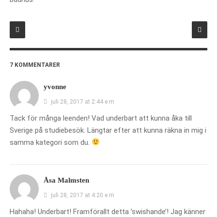
7 KOMMENTARER
yvonne
juli 28, 2017 at 2:44 e m
Tack för många leenden! Vad underbart att kunna åka till
Sverige på studiebesök. Längtar efter att kunna räkna in mig i
samma kategori som du.
Åsa Malmsten
juli 28, 2017 at 4:20 e m
Hahaha! Underbart! Framförallt detta ’swishande’! Jag känner