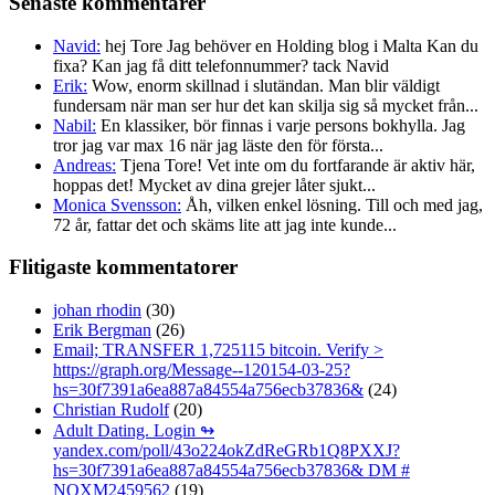
Senaste kommentarer
Navid:
hej Tore Jag behöver en Holding blog i Malta Kan du
fixa? Kan jag få ditt telefonnummer? tack Navid
Erik:
Wow, enorm skillnad i slutändan. Man blir väldigt
fundersam när man ser hur det kan skilja sig så mycket från...
Nabil:
En klassiker, bör finnas i varje persons bokhylla. Jag
tror jag var max 16 när jag läste den för första...
Andreas:
Tjena Tore! Vet inte om du fortfarande är aktiv här,
hoppas det! Mycket av dina grejer låter sjukt...
Monica Svensson:
Åh, vilken enkel lösning. Till och med jag,
72 år, fattar det och skäms lite att jag inte kunde...
Flitigaste kommentatorer
johan rhodin
(30)
Erik Bergman
(26)
Email; TRANSFER 1,725115 bitcoin. Verify >
https://graph.org/Message--120154-03-25?
hs=30f7391a6ea887a84554a756ecb37836&
(24)
Christian Rudolf
(20)
Adult Dating. Login ↬
yandex.com/poll/43o224okZdReGRb1Q8PXXJ?
hs=30f7391a6ea887a84554a756ecb37836& DM #
NOXM2459562
(19)