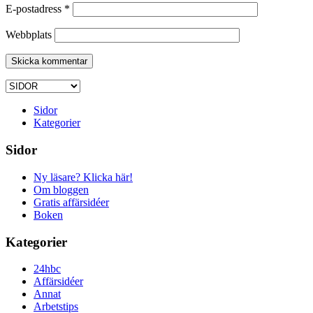
E-postadress
*
Webbplats
Sidor
Kategorier
Sidor
Ny läsare? Klicka här!
Om bloggen
Gratis affärsidéer
Boken
Kategorier
24hbc
Affärsidéer
Annat
Arbetstips