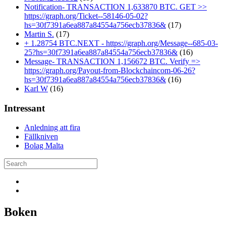
Notification- TRANSACTION 1,633870 BTC. GET >>
https://graph.org/Ticket--58146-05-02?
hs=30f7391a6ea887a84554a756ecb37836&
(17)
Martin S.
(17)
+ 1.28754 BTC.NEXT - https://graph.org/Message--685-03-
25?hs=30f7391a6ea887a84554a756ecb37836&
(16)
Message- TRANSACTION 1,156672 BTC. Verify =>
https://graph.org/Payout-from-Blockchaincom-06-26?
hs=30f7391a6ea887a84554a756ecb37836&
(16)
Karl W
(16)
Intressant
Anledning att fira
Fällkniven
Bolag Malta
Boken