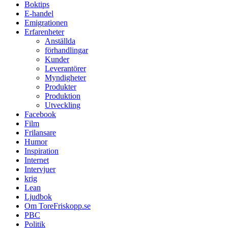
Boktips
E-handel
Emigrationen
Erfarenheter
Anställda
förhandlingar
Kunder
Leverantörer
Myndigheter
Produkter
Produktion
Utveckling
Facebook
Film
Frilansare
Humor
Inspiration
Internet
Intervjuer
krig
Lean
Ljudbok
Om ToreFriskopp.se
PBC
Politik