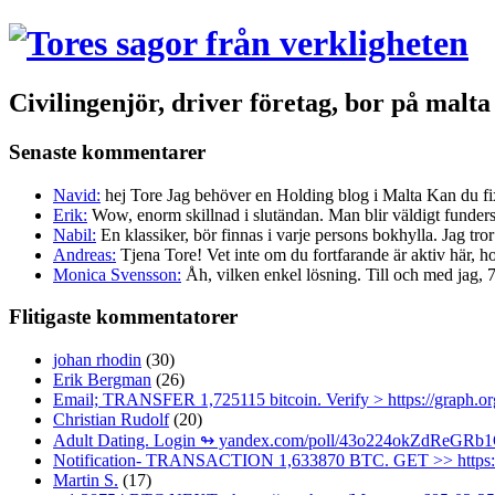
Civilingenjör, driver företag, bor på malt
Senaste kommentarer
Navid:
hej Tore Jag behöver en Holding blog i Malta Kan du fi
Erik:
Wow, enorm skillnad i slutändan. Man blir väldigt fundersa
Nabil:
En klassiker, bör finnas i varje persons bokhylla. Jag tror 
Andreas:
Tjena Tore! Vet inte om du fortfarande är aktiv här, ho
Monica Svensson:
Åh, vilken enkel lösning. Till och med jag, 72 
Flitigaste kommentatorer
johan rhodin
(30)
Erik Bergman
(26)
Email; TRANSFER 1,725115 bitcoin. Verify > https://grap
Christian Rudolf
(20)
Adult Dating. Login ↬ yandex.com/poll/43o224okZdRe
Notification- TRANSACTION 1,633870 BTC. GET >> https:/
Martin S.
(17)