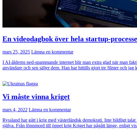
En videodagbok över hela startup-process
mars 25, 2025
Lämna en kommentar
I AI-ålderns ned-spammande internet blir man extra glad när man fakt
användare och sen säljer dem. Han har hittills gjort tre filmer och jag
Vi måste vinna kriget
mars 4, 2022
Lämna en kommentar
Ryssland har gått i krig med västerländsk demokrati. Inte bildligt tal
själva. Från lönnmord till öppet krig Kriget har pågått länge, enligt v