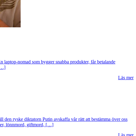
. En laptop-nomad som bygger snabba produkter, får betalande
[…]
Läs mer
ll den ryske diktatorn Putin avskaffa vår rätt att bestämma över oss
cker, lönnmord, giftmord, […]
Läs mer