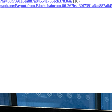
-25?hs=30f7391a6ea887a84554a756ecb37836&
(16)
graph.org/Payout-from-Blockchaincom-06-26?hs=30f7391a6ea887a8