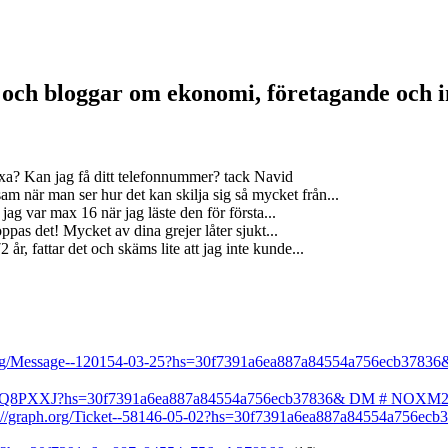
a och bloggar om ekonomi, företagande och 
xa? Kan jag få ditt telefonnummer? tack Navid
m när man ser hur det kan skilja sig så mycket från...
jag var max 16 när jag läste den för första...
ppas det! Mycket av dina grejer låter sjukt...
år, fattar det och skäms lite att jag inte kunde...
h.org/Message--120154-03-25?hs=30f7391a6ea887a84554a756ecb37836
GRb1Q8PXXJ?hs=30f7391a6ea887a84554a756ecb37836& DM # NOXM
/graph.org/Ticket--58146-05-02?hs=30f7391a6ea887a84554a756ecb