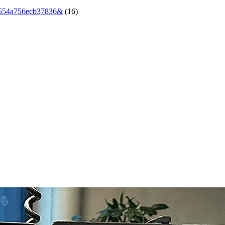
4554a756ecb37836&
(16)