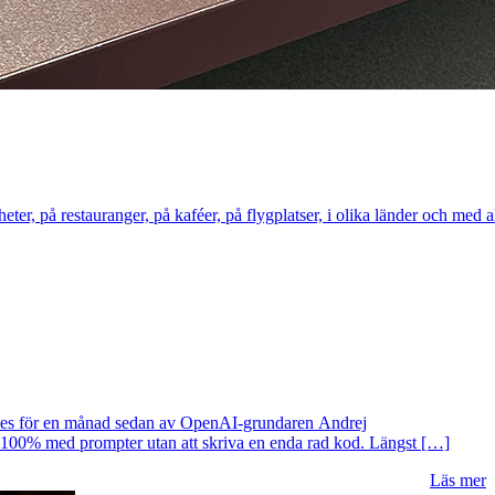
eter, på restauranger, på kaféer, på flygplatser, i olika länder och med a
tades för en månad sedan av OpenAI-grundaren Andrej
e 100% med prompter utan att skriva en enda rad kod. Längst […]
Läs mer