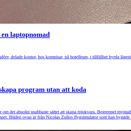
r en laptopnomad
éer, delade kontor, hos kompisar, på hotellrum, i tillfälligt hyrda lägenh
skapa program utan att koda
ar om det absolut snabbaste sättet att skapa mjukvara. Begreppet myn
namnet. Bilden ovan är från Nicolas Zullos flygsimulator som han byggd