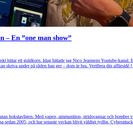
en – En ”one man show”
iskt hittar ett guldkorn. Idag hittade jag Nico Jeannens Youtube-kanal
 kan skriva under på råden han ger – dom är bra. Verifiera din affärsidé 
at utan bokstavligen. Med vapen, ammunition, stridsvagnar och bomber vi
issa sedan 2005, och har senaste veckan blivit väldigt tydlig. Cyberatta