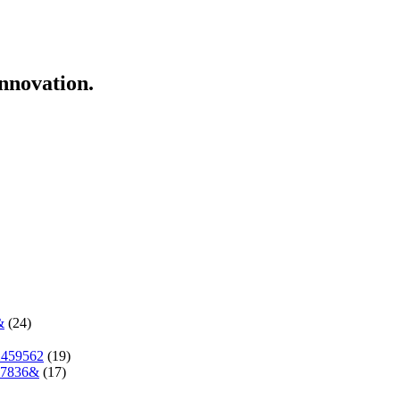
innovation.
&
(24)
2459562
(19)
37836&
(17)