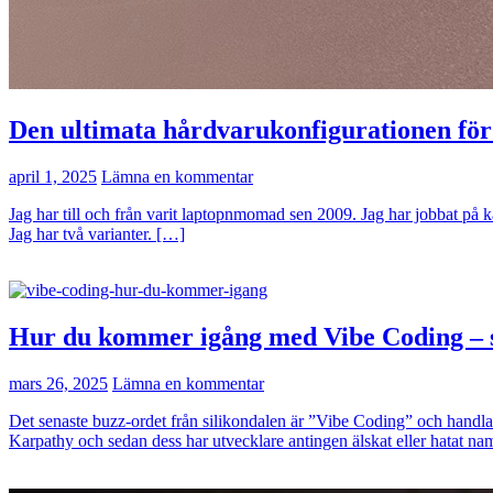
Den ultimata hårdvarukonfigurationen fö
april 1, 2025
Lämna en kommentar
Jag har till och från varit laptopnmomad sen 2009. Jag har jobbat på kaf
Jag har två varianter. […]
Hur du kommer igång med Vibe Coding – 
mars 26, 2025
Lämna en kommentar
Det senaste buzz-ordet från silikondalen är ”Vibe Coding” och handl
Karpathy och sedan dess har utvecklare antingen älskat eller hatat 