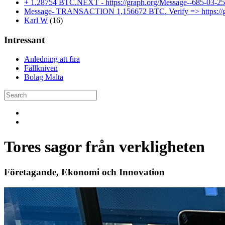
+ 1.28754 BTC.NEXT - https://graph.org/Message--685-03
Message- TRANSACTION 1,156672 BTC. Verify => https://
Karl W
(16)
Intressant
Anledning att fira
Fällkniven
Bolag Malta
Tores sagor från verkligheten
Företagande, Ekonomi och Innovation