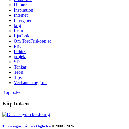
Humor
Inspiration
Internet
Intervjuer
krig
Lean
Ljudbok
Om ToreFriskopp.se
PBC
Politik
projekt
SEO
Tankar
Teori
Tips
Veckans bloggroll
Köp boken
Köp boken
Tores sagor från verkligheten
© 2008 - 2026