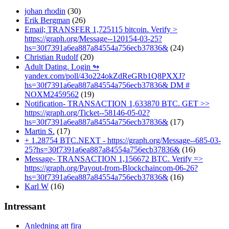
johan rhodin
(30)
Erik Bergman
(26)
Email; TRANSFER 1,725115 bitcoin. Verify >
https://graph.org/Message--120154-03-25?
hs=30f7391a6ea887a84554a756ecb37836&
(24)
Christian Rudolf
(20)
Adult Dating. Login ↬
yandex.com/poll/43o224okZdReGRb1Q8PXXJ?
hs=30f7391a6ea887a84554a756ecb37836& DM #
NOXM2459562
(19)
Notification- TRANSACTION 1,633870 BTC. GET >>
https://graph.org/Ticket--58146-05-02?
hs=30f7391a6ea887a84554a756ecb37836&
(17)
Martin S.
(17)
+ 1.28754 BTC.NEXT - https://graph.org/Message--685-03-
25?hs=30f7391a6ea887a84554a756ecb37836&
(16)
Message- TRANSACTION 1,156672 BTC. Verify =>
https://graph.org/Payout-from-Blockchaincom-06-26?
hs=30f7391a6ea887a84554a756ecb37836&
(16)
Karl W
(16)
Intressant
Anledning att fira