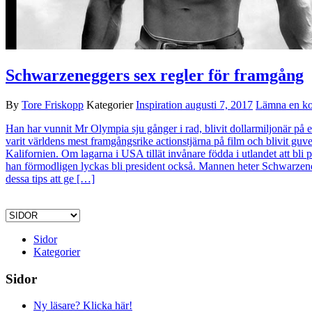
Schwarzeneggers sex regler för framgång
By
Tore Friskopp
Kategorier
Inspiration
augusti 7, 2017
Lämna en k
Han har vunnit Mr Olympia sju gånger i rad, blivit dollarmiljonär på 
varit världens mest framgångsrike actionstjärna på film och blivit guv
Kalifornien. Om lagarna i USA tillät invånare födda i utlandet att bli p
han förmodligen lyckas bli president också. Mannen heter Schwarzen
dessa tips att ge […]
Sidor
Kategorier
Sidor
Ny läsare? Klicka här!