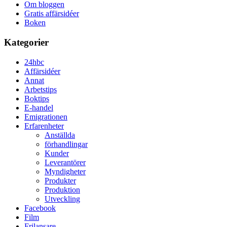
Om bloggen
Gratis affärsidéer
Boken
Kategorier
24hbc
Affärsidéer
Annat
Arbetstips
Boktips
E-handel
Emigrationen
Erfarenheter
Anställda
förhandlingar
Kunder
Leverantörer
Myndigheter
Produkter
Produktion
Utveckling
Facebook
Film
Frilansare