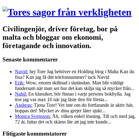
Civilingenjör, driver företag, bor på
malta och bloggar om ekonomi,
företagande och innovation.
Senaste kommentarer
Navid:
hej Tore Jag behöver en Holding blog i Malta Kan du
fixa? Kan jag få ditt telefonnummer? tack Navid
Erik:
Wow, enorm skillnad i slutändan. Man blir väldigt
fundersam när man ser hur det kan skilja sig så mycket från...
Nabil:
En klassiker, bör finnas i varje persons bokhylla. Jag
tror jag var max 16 när jag läste den för första...
Andreas:
Tjena Tore! Vet inte om du fortfarande är aktiv här,
hoppas det! Mycket av dina grejer låter sjukt...
Monica Svensson:
Åh, vilken enkel lösning. Till och med jag,
72 år, fattar det och skäms lite att jag inte kunde...
Flitigaste kommentatorer