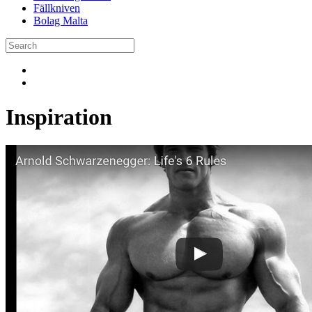
Fällkniven
Bolag Malta
Inspiration