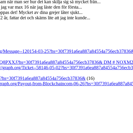
m när man ser hur det kan skilja sig så mycket från...
jag var max 16 när jag läste den för första...
ppas det! Mycket av dina grejer låter sjukt...
år, fattar det och skäms lite att jag inte kunde...
h.org/Message--120154-03-25?hs=30f7391a6ea887a84554a756ecb37836
GRb1Q8PXXJ?hs=30f7391a6ea887a84554a756ecb37836& DM # NOXM
/graph.org/Ticket--58146-05-02?hs=30f7391a6ea887a84554a756ecb
-25?hs=30f7391a6ea887a84554a756ecb37836&
(16)
graph.org/Payout-from-Blockchaincom-06-26?hs=30f7391a6ea887a8