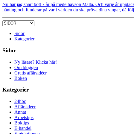
Nu har jag snart bott 7 år på medelhavsön Malta. Och varje år upptäcker
nånting och funderar på var i världen du ska pröva dina vingar, då föl
Sidor
Kategorier
Sidor
Ny läsare? Klicka här!
Om bloggen
Gratis affärsidéer
Boken
Kategorier
24hbc
Affärsidéer
Annat
Arbetstips
Boktips
E-handel
Emigrationen