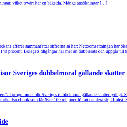
ökningar, vilket tyvärr har en baksida. Många ansökningar […]
ans affärer sammanfattar siffrorna så här: Nettoomsättningen har ökat rej
r 140 procent. Bolagets tillgångar har mer än dubblerats och uppgår till
isar Sveriges dubbelmoral gällande skatter
”. I programmet blir Sveriges dubbelmoral gällande skatter tydligt. Sve
 stormrika Facebook som får över 100 miljoner för att etablera sig i Luleå.
ide