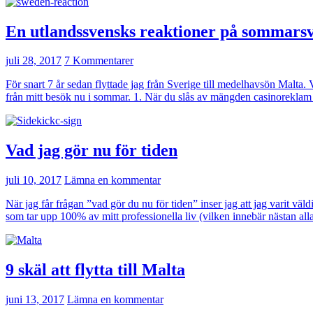
En utlandssvensks reaktioner på sommarsv
juli 28, 2017
7 Kommentarer
För snart 7 år sedan flyttade jag från Sverige till medelhavsön Malta. 
från mitt besök nu i sommar. 1. När du slås av mängden casinoreklam
Vad jag gör nu för tiden
juli 10, 2017
Lämna en kommentar
När jag får frågan ”vad gör du nu för tiden” inser jag att jag varit vä
som tar upp 100% av mitt professionella liv (vilken innebär nästan al
9 skäl att flytta till Malta
juni 13, 2017
Lämna en kommentar