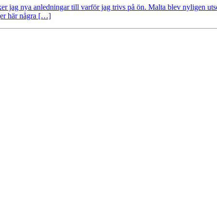
 jag nya anledningar till varför jag trivs på ön. Malta blev nyligen utse
jer här några […]