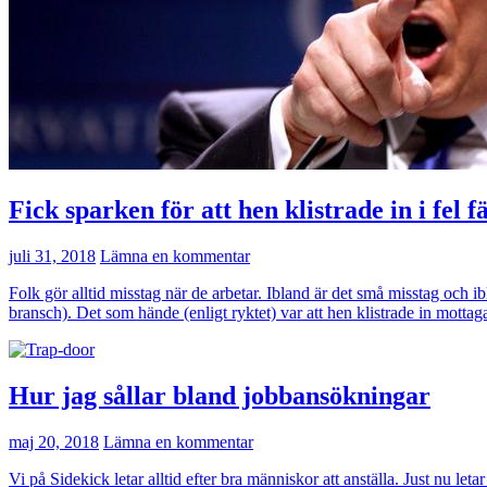
Fick sparken för att hen klistrade in i fel fä
juli 31, 2018
Lämna en kommentar
Folk gör alltid misstag när de arbetar. Ibland är det små misstag och ibl
bransch). Det som hände (enligt ryktet) var att hen klistrade in mottagar
Hur jag sållar bland jobbansökningar
maj 20, 2018
Lämna en kommentar
Vi på Sidekick letar alltid efter bra människor att anställa. Just nu l