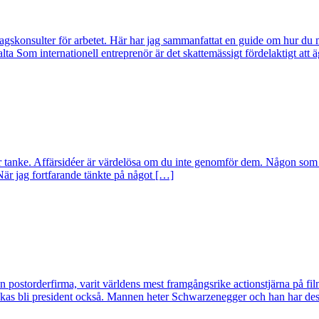
lagskonsulter för arbetet. Här har jag sammanfattat en guide om hur du m
lta Som internationell entreprenör är det skattemässigt fördelaktigt att 
umfar tanke. Affärsidéer är värdelösa om du inte genomför dem. Någon 
 När jag fortfarande tänkte på något […]
n postorderfirma, varit världens mest framgångsrike actionstjärna på fi
lyckas bli president också. Mannen heter Schwarzenegger och han har des