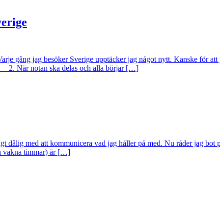
erige
Varje gång jag besöker Sverige upptäcker jag något nytt. Kanske för att 
 2. När notan ska delas och alla börjar […]
ldigt dålig med att kommunicera vad jag håller på med. Nu råder jag bot 
la vakna timmar) är […]