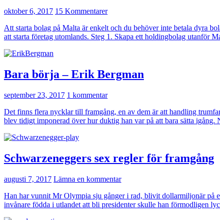
oktober 6, 2017
15 Kommentarer
Att starta bolag på Malta är enkelt och du behöver inte betala dyra bo
att starta företag utomlands. Steg 1. Skapa ett holdingbolag utanför Ma
Bara börja – Erik Bergman
september 23, 2017
1 kommentar
Det finns flera nycklar till framgång, en av dem är att handling tr
blev tidigt imponerad över hur duktig han var på att bara sätta igång.
Schwarzeneggers sex regler för framgång
augusti 7, 2017
Lämna en kommentar
Han har vunnit Mr Olympia sju gånger i rad, blivit dollarmiljonär på e
invånare födda i utlandet att bli presidenter skulle han förmodligen 