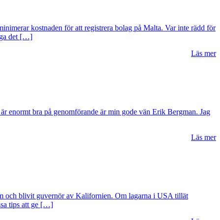
inimerar kostnaden för att registrera bolag på Malta. Var inte rädd för
äga det […]
Läs mer
som är enormt bra på genomförande är min gode vän Erik Bergman. Jag
Läs mer
lm och blivit guvernör av Kalifornien. Om lagarna i USA tillät
sa tips att ge […]