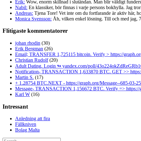
Erik:
Wow, enorm skillnad i slutändan. Man blir väldigt fundersa
Nabil:
En klassiker, bör finnas i varje persons bokhylla. Jag tror 
Andreas:
Tjena Tore! Vet inte om du fortfarande är aktiv här, ho
Monica Svensson:
Åh, vilken enkel lösning. Till och med jag, 72 
Flitigaste kommentatorer
johan rhodin
(30)
Erik Bergman
(26)
Email; TRANSFER 1,725115 bitcoin. Verify > https://grap
Christian Rudolf
(20)
Adult Dating. Login ↬ yandex.com/poll/43o224okZdRe
Notification- TRANSACTION 1,633870 BTC. GET >> https:/
Martin S.
(17)
+ 1.28754 BTC.NEXT - https://graph.org/Message--685-03
Message- TRANSACTION 1,156672 BTC. Verify => https://
Karl W
(16)
Intressant
Anledning att fira
Fällkniven
Bolag Malta