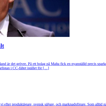
lt
and är det grövre. På ett bolag på Malta fick en nyanställd precis sparken
listan i CC-fältet istället för […]
etar vi efter produktägare, svensk säljare, och marknadsförare. Som allti