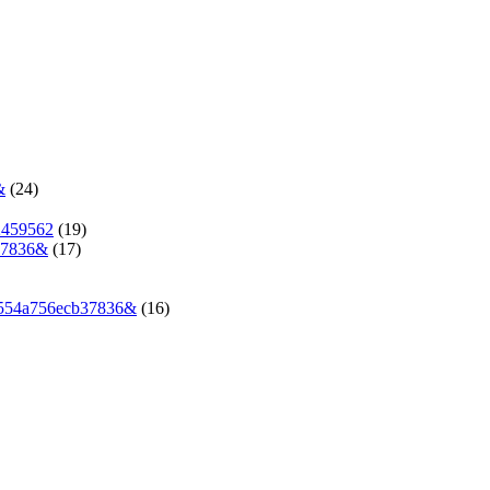
&
(24)
2459562
(19)
37836&
(17)
4554a756ecb37836&
(16)