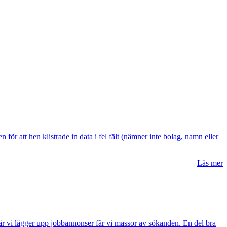
 för att hen klistrade in data i fel fält (nämner inte bolag, namn eller
Läs mer
d när vi lägger upp jobbannonser får vi massor av sökanden. En del bra