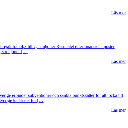
Läs mer
ält från 4,3 till 7,1 miljoner Resultatet efter finansiella poster
 9,3 miljoner […]
Läs mer
rige erbjuder subventioner och sänkta punktskatter för att locka till
 Sverige kallar det för […]
Läs mer