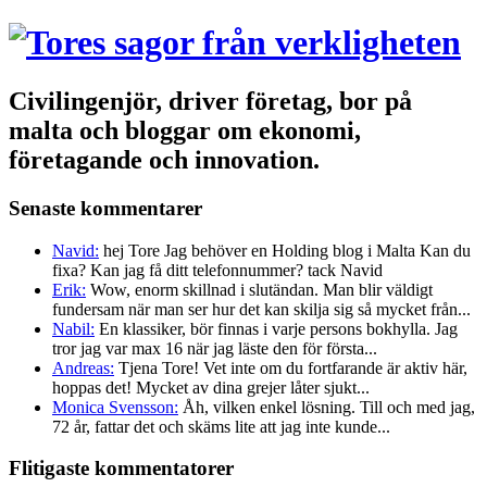
Civilingenjör, driver företag, bor på
malta och bloggar om ekonomi,
företagande och innovation.
Senaste kommentarer
Navid:
hej Tore Jag behöver en Holding blog i Malta Kan du
fixa? Kan jag få ditt telefonnummer? tack Navid
Erik:
Wow, enorm skillnad i slutändan. Man blir väldigt
fundersam när man ser hur det kan skilja sig så mycket från...
Nabil:
En klassiker, bör finnas i varje persons bokhylla. Jag
tror jag var max 16 när jag läste den för första...
Andreas:
Tjena Tore! Vet inte om du fortfarande är aktiv här,
hoppas det! Mycket av dina grejer låter sjukt...
Monica Svensson:
Åh, vilken enkel lösning. Till och med jag,
72 år, fattar det och skäms lite att jag inte kunde...
Flitigaste kommentatorer