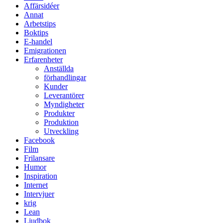
Affärsidéer
Annat
Arbetstips
Boktips
E-handel
Emigrationen
Erfarenheter
Anställda
förhandlingar
Kunder
Leverantörer
Myndigheter
Produkter
Produktion
Utveckling
Facebook
Film
Frilansare
Humor
Inspiration
Internet
Intervjuer
krig
Lean
Ljudbok