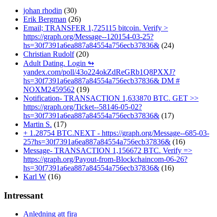
johan rhodin
(30)
Erik Bergman
(26)
Email; TRANSFER 1,725115 bitcoin. Verify >
https://graph.org/Message--120154-03-25?
hs=30f7391a6ea887a84554a756ecb37836&
(24)
Christian Rudolf
(20)
Adult Dating. Login ↬
yandex.com/poll/43o224okZdReGRb1Q8PXXJ?
hs=30f7391a6ea887a84554a756ecb37836& DM #
NOXM2459562
(19)
Notification- TRANSACTION 1,633870 BTC. GET >>
https://graph.org/Ticket--58146-05-02?
hs=30f7391a6ea887a84554a756ecb37836&
(17)
Martin S.
(17)
+ 1.28754 BTC.NEXT - https://graph.org/Message--685-03-
25?hs=30f7391a6ea887a84554a756ecb37836&
(16)
Message- TRANSACTION 1,156672 BTC. Verify =>
https://graph.org/Payout-from-Blockchaincom-06-26?
hs=30f7391a6ea887a84554a756ecb37836&
(16)
Karl W
(16)
Intressant
Anledning att fira