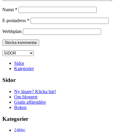
Namn
*
E-postadress
*
Webbplats
Sidor
Kategorier
Sidor
Ny läsare? Klicka här!
Om bloggen
Gratis affärsidéer
Boken
Kategorier
24hbc