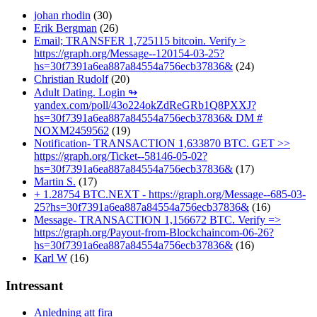
johan rhodin
(30)
Erik Bergman
(26)
Email; TRANSFER 1,725115 bitcoin. Verify >
https://graph.org/Message--120154-03-25?
hs=30f7391a6ea887a84554a756ecb37836&
(24)
Christian Rudolf
(20)
Adult Dating. Login ↬
yandex.com/poll/43o224okZdReGRb1Q8PXXJ?
hs=30f7391a6ea887a84554a756ecb37836& DM #
NOXM2459562
(19)
Notification- TRANSACTION 1,633870 BTC. GET >>
https://graph.org/Ticket--58146-05-02?
hs=30f7391a6ea887a84554a756ecb37836&
(17)
Martin S.
(17)
+ 1.28754 BTC.NEXT - https://graph.org/Message--685-03-
25?hs=30f7391a6ea887a84554a756ecb37836&
(16)
Message- TRANSACTION 1,156672 BTC. Verify =>
https://graph.org/Payout-from-Blockchaincom-06-26?
hs=30f7391a6ea887a84554a756ecb37836&
(16)
Karl W
(16)
Intressant
Anledning att fira