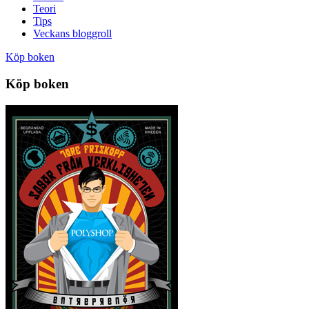
Teori
Tips
Veckans bloggroll
Köp boken
Köp boken