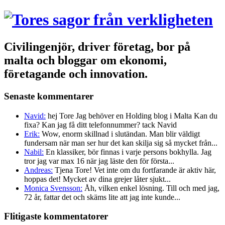
Civilingenjör, driver företag, bor på
malta och bloggar om ekonomi,
företagande och innovation.
Senaste kommentarer
Navid:
hej Tore Jag behöver en Holding blog i Malta Kan du
fixa? Kan jag få ditt telefonnummer? tack Navid
Erik:
Wow, enorm skillnad i slutändan. Man blir väldigt
fundersam när man ser hur det kan skilja sig så mycket från...
Nabil:
En klassiker, bör finnas i varje persons bokhylla. Jag
tror jag var max 16 när jag läste den för första...
Andreas:
Tjena Tore! Vet inte om du fortfarande är aktiv här,
hoppas det! Mycket av dina grejer låter sjukt...
Monica Svensson:
Åh, vilken enkel lösning. Till och med jag,
72 år, fattar det och skäms lite att jag inte kunde...
Flitigaste kommentatorer