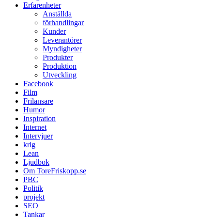
Erfarenheter
Anställda
förhandlingar
Kunder
Leverantörer
Myndigheter
Produkter
Produktion
Utveckling
Facebook
Film
Frilansare
Humor
Inspiration
Internet
Intervjuer
krig
Lean
Ljudbok
Om ToreFriskopp.se
PBC
Politik
projekt
SEO
Tankar