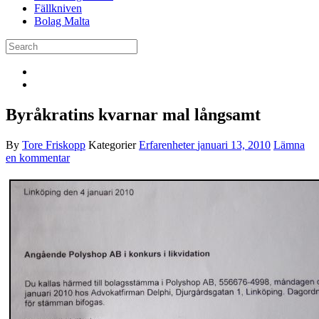
Fällkniven
Bolag Malta
Byråkratins kvarnar mal långsamt
By
Tore Friskopp
Kategorier
Erfarenheter
januari 13, 2010
Lämna
en kommentar