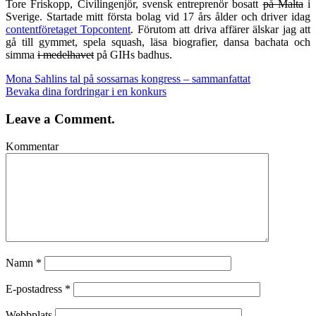
Tore Friskopp, Civilingenjör, svensk entreprenör bosatt
på Malta
i
Sverige. Startade mitt första bolag vid 17 års ålder och driver idag
contentföretaget Topcontent
. Förutom att driva affärer älskar jag att
gå till gymmet, spela squash, läsa biografier, dansa bachata och
simma
i medelhavet
på GIHs badhus.
Mona Sahlins tal på sossarnas kongress – sammanfattat
Bevaka dina fordringar i en konkurs
Leave a Comment.
Kommentar
Namn
*
E-postadress
*
Webbplats