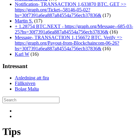
Notification- TRANSACTION 1,633870 BTC. GET >>
https://graph.org/Ticket--58146-05-02?
hs=30f7391a6ea887a84554a756ecb37836&
(17)
Martin S.
(17)
+ 1.28754 BTC.NEXT - https://graph.org/Message--685-03-
25?hs=30f7391a6ea887a84554a756ecb37836&
(16)
Message- TRANSACTION 1,156672 BTC. Verify =>
https://graph.org/Payout-from-Blockchaincom-06-26?
hs=30f7391a6ea887a84554a756ecb37836&
(16)
Karl W
(16)
Intressant
Anledning att fira
Fällkniven
Bolag Malta
Tips