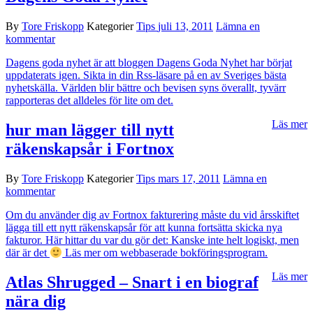
By
Tore Friskopp
Kategorier
Tips
juli 13, 2011
Lämna en
kommentar
Dagens goda nyhet är att bloggen Dagens Goda Nyhet har börjat
uppdaterats igen. Sikta in din Rss-läsare på en av Sveriges bästa
nyhetskälla. Världen blir bättre och bevisen syns överallt, tyvärr
rapporteras det alldeles för lite om det.
Läs mer
hur man lägger till nytt
räkenskapsår i Fortnox
By
Tore Friskopp
Kategorier
Tips
mars 17, 2011
Lämna en
kommentar
Om du använder dig av Fortnox fakturering måste du vid årsskiftet
lägga till ett nytt räkenskapsår för att kunna fortsätta skicka nya
fakturor. Här hittar du var du gör det: Kanske inte helt logiskt, men
där är det
Läs mer om webbaserade bokföringsprogram.
Läs mer
Atlas Shrugged – Snart i en biograf
nära dig