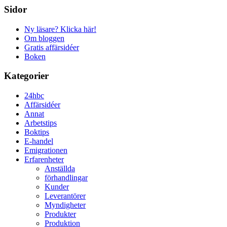
Sidor
Ny läsare? Klicka här!
Om bloggen
Gratis affärsidéer
Boken
Kategorier
24hbc
Affärsidéer
Annat
Arbetstips
Boktips
E-handel
Emigrationen
Erfarenheter
Anställda
förhandlingar
Kunder
Leverantörer
Myndigheter
Produkter
Produktion