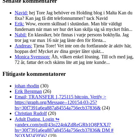
Senaste kommentarer
Navid:
hej Tore Jag behöver en Holding blog i Malta Kan du
fixa? Kan jag få ditt telefonnummer? tack Navid
Erik:
Wow, enorm skillnad i slutändan. Man blir väldigt
fundersam när man ser hur det kan skilja sig så mycket från...
Nabil:
En klassiker, bör finnas i varje persons bokhylla. Jag
tror jag var max 16 när jag läste den för första...
Andreas:
Tjena Tore! Vet inte om du fortfarande är aktiv här,
hoppas det! Mycket av dina grejer låter sjukt...
Monica Svensson:
Åh, vilken enkel lösning. Till och med jag,
72 år, fattar det och skäms lite att jag inte kunde...
Flitigaste kommentatorer
johan rhodin
(30)
Erik Bergman
(26)
Email; TRANSFER 1,725115 bitcoin. Verify >
https://graph.org/Message--120154-03-25?
hs=30f7391a6ea887a84554a756ecb37836&
(24)
Christian Rudolf
(20)
Adult Dating. Login ↬
yandex.com/poll/43o224okZdReGRb1Q8PXXJ?
hs=30f7391a6ea887a84554a756ecb37836& DM #
NOXM2459562
(19)