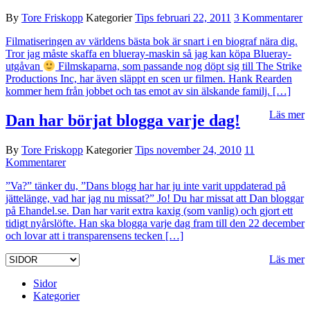
By
Tore Friskopp
Kategorier
Tips
februari 22, 2011
3 Kommentarer
Filmatiseringen av världens bästa bok är snart i en biograf nära dig.
Tror jag måste skaffa en blueray-maskin så jag kan köpa Blueray-
utgåvan
Filmskaparna, som passande nog döpt sig till The Strike
Productions Inc, har även släppt en scen ur filmen. Hank Rearden
kommer hem från jobbet och tas emot av sin älskande familj. […]
Läs mer
Dan har börjat blogga varje dag!
By
Tore Friskopp
Kategorier
Tips
november 24, 2010
11
Kommentarer
”Va?” tänker du, ”Dans blogg har har ju inte varit uppdaterad på
jättelänge, vad har jag nu missat?” Jo! Du har missat att Dan bloggar
på Ehandel.se. Dan har varit extra kaxig (som vanlig) och gjort ett
tidigt nyårslöfte. Han ska blogga varje dag fram till den 22 december
och lovar att i transparensens tecken […]
Läs mer
Sidor
Kategorier