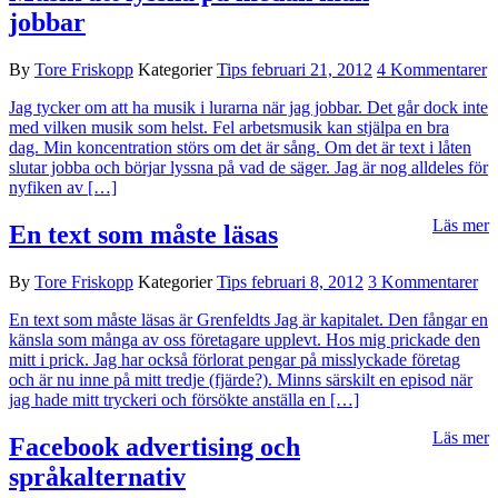
jobbar
By
Tore Friskopp
Kategorier
Tips
februari 21, 2012
4 Kommentarer
Jag tycker om att ha musik i lurarna när jag jobbar. Det går dock inte
med vilken musik som helst. Fel arbetsmusik kan stjälpa en bra
dag. Min koncentration störs om det är sång. Om det är text i låten
slutar jobba och börjar lyssna på vad de säger. Jag är nog alldeles för
nyfiken av […]
Läs mer
En text som måste läsas
By
Tore Friskopp
Kategorier
Tips
februari 8, 2012
3 Kommentarer
En text som måste läsas är Grenfeldts Jag är kapitalet. Den fångar en
känsla som många av oss företagare upplevt. Hos mig prickade den
mitt i prick. Jag har också förlorat pengar på misslyckade företag
och är nu inne på mitt tredje (fjärde?). Minns särskilt en episod när
jag hade mitt tryckeri och försökte anställa en […]
Läs mer
Facebook advertising och
språkalternativ