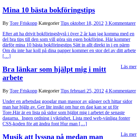
Mina 10 bästa bokföringstips
By
Tore Friskopp
Kategorier
Tips
oktober 18, 2012
3 Kommentarer
Efter att ha drivit bokföringsbyrå i över 2 år kan jag komma med en
del bra tips till den som vill göra sin egen bokföring. Här kommer
därför mina 10 bästa bokföringstips Sätt in allt direkt in i en pärm
Om du inte har koll på dina papper kommer en stor del av ditt arbete
[…]
Läs mer
Bra länkar som hjälpt mig i mitt
arbete
By
Tore Friskopp
Kategorier
Tips
februari 25, 2012
4 Kommentarer
Under en arbetsdag googlar man massor av gånger och hittar sidor
man har hjälp av. Ger lite insikt om hur en dag kan se ut för
Tore.Här är en lista på sidor som hjälpt mig i arbetet de senaste
dagarna. Ingen ordning i viktighet. Lista med web-vänliga fonter
CSS-koden för att ändra font Hur man […]
Läs mer
Musik att lyssna på medan man