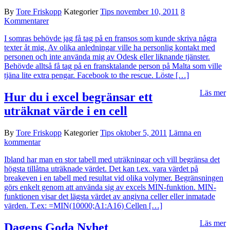
By
Tore Friskopp
Kategorier
Tips
november 10, 2011
8
Kommentarer
I somras behövde jag få tag på en fransos som kunde skriva några
texter åt mig. Av olika anledningar ville ha personlig kontakt med
personen och inte använda mig av Odesk eller liknande tjänster.
Behövde alltså få tag på en fransktalande person på Malta som ville
tjäna lite extra pengar. Facebook to the rescue. Löste […]
Läs mer
Hur du i excel begränsar ett
uträknat värde i en cell
By
Tore Friskopp
Kategorier
Tips
oktober 5, 2011
Lämna en
kommentar
Ibland har man en stor tabell med uträkningar och vill begränsa det
högsta tillåtna uträknade värdet. Det kan t.ex. vara värdet på
breakeven i en tabell med resultat vid olika volymer. Begränsningen
görs enkelt genom att använda sig av excels MIN-funktion. MIN-
funktionen visar det lägsta värdet av angivna celler eller inmatade
värden. T.ex: =MIN(10000;A1:A16) Cellen […]
Läs mer
Dagens Goda Nyhet